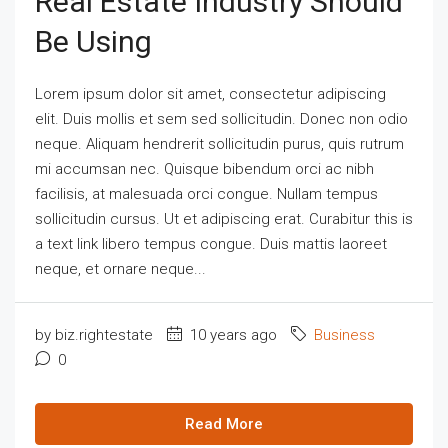
Real Estate Industry Should
Be Using
Lorem ipsum dolor sit amet, consectetur adipiscing
elit. Duis mollis et sem sed sollicitudin. Donec non odio
neque. Aliquam hendrerit sollicitudin purus, quis rutrum
mi accumsan nec. Quisque bibendum orci ac nibh
facilisis, at malesuada orci congue. Nullam tempus
sollicitudin cursus. Ut et adipiscing erat. Curabitur this is
a text link libero tempus congue. Duis mattis laoreet
neque, et ornare neque...
by biz.rightestate
10 years ago
Business
0
Read More