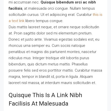
mi accumsan nec.
Quisque bibendum orci ac nibh
facilisis
, at malesuada orci congue. Nullam tempus
sollicitudin cursus. Ut et adipiscing erat. Curabitur
this is
a text link
libero tempus congue.
Duis mattis laoreet neque, et ornare neque sollicitudin
at. Proin sagittis dolor sed mi elementum pretium.
Donec et justo ante. Vivamus egestas sodales est, eu
rhoncus urna semper eu. Cum sociis natoque
penatibus et magnis dis parturient montes, nascetur
ridiculus mus. Integer tristique elit lobortis purus
bibendum, quis dictum metus mattis. Phasellus
posuere felis sed eros porttitor mattis. Curabitur massa
magna, tempor in blandit id, porta in ligula. Aliquam
laoreet nisl massa, at interdum mauris sollicitudin et.
Quisque This Is A Link Nibh
Facilisis At Malesuada