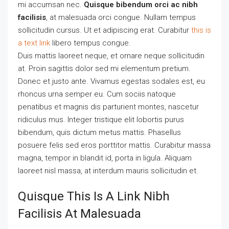
mi accumsan nec.
Quisque bibendum orci ac nibh
facilisis
, at malesuada orci congue. Nullam tempus
sollicitudin cursus. Ut et adipiscing erat. Curabitur
this is
a text link
libero tempus congue.
Duis mattis laoreet neque, et ornare neque sollicitudin
at. Proin sagittis dolor sed mi elementum pretium.
Donec et justo ante. Vivamus egestas sodales est, eu
rhoncus urna semper eu. Cum sociis natoque
penatibus et magnis dis parturient montes, nascetur
ridiculus mus. Integer tristique elit lobortis purus
bibendum, quis dictum metus mattis. Phasellus
posuere felis sed eros porttitor mattis. Curabitur massa
magna, tempor in blandit id, porta in ligula. Aliquam
laoreet nisl massa, at interdum mauris sollicitudin et.
Quisque This Is A Link Nibh
Facilisis At Malesuada